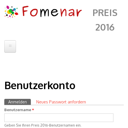
PREIS
2016
Startseite
Jury
Benutzerkonto
Kontakt
Artists
Anmelden
(aktiver Reiter)
Neues Passwort anfordern
Primäre Reiter
Fomenar
Benutzername
*
Alberto Sanchez
Andrii Chenko
Geben Sie Ihren Preis 2016-Benutzernamen ein.