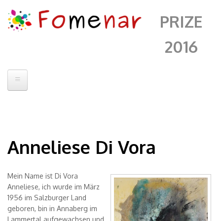
PRIZE
2016
Home
Contatto
Anneliese Di Vora
Jury
Artists
Mein Name ist Di Vora
Wimsener Höhle
Fomenar
Anneliese, ich wurde im März
1956 im Salzburger Land
Alberto Sanchez
geboren, bin in Annaberg im
Andrii Chenko
Lammertal aufgewachsen und