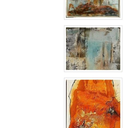
Opere
Piture
Lichtgang 80 x
Fotografia & Arte Digitale
100.jpg
Blog
Inglese
Reise ins Licht.jpg