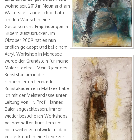
Angela Mastropierro
wohne seit 2013 in Neumarkt am
Wallersee. Lange schon hatte
Anneliese Di Vora
ich den Wunsch meine
ArenibyRasaco
Gedanken und Empfindungen in
Bildern auszudrücken. Im
Arianna Niero
Oktober 2009 hat es nun
Art Golacki
endlich geklappt und bei einem
Acryl-Workshop in Mondsee
Christopher Ruane
in sich gefangen
wurde der Grundstein für meine
Ciro Di Fiore - Daniel
Malerei gelegt. Mein 3 jähriges
Dmitri Matkovsky
Kunststudium in der
renommierten Leonardo
Dzmitryi Kashtalyan
Kunstakademie in Mattsee habe
Eugenia Shchukina
ich mit der Meisterklasse unter
Leitung von Hr. Prof. Hannes
Evelyne Frostl - artevefact
Baier abgeschlossen. Immer
Evgeniya Erokhina
wieder besuche ich Workshops
Evgeny Yakovlev
bei namhaften Künstlern um
mich weiter zu entwickeln, dabei
Ilia Kagan
entdeckte ich meine Liebe zur