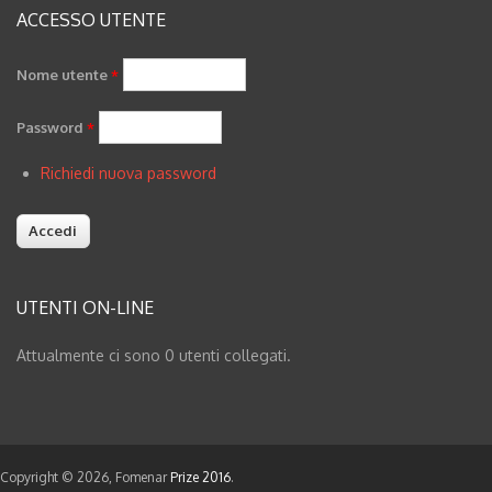
Ivan Iliev
ACCESSO UTENTE
Jessica A. McVicker
Laura Alunni
Nome utente
*
Luca Andreoli
Password
*
Luise Gandon
Richiedi nuova password
N.Prima Natalia Proskuriakova
Olesya Glazjeva
Sara Coluccia
Stefano Barattini
UTENTI ON-LINE
Tamara Aharkava
Yulia Novikova
Attualmente ci sono 0 utenti collegati.
Yuliya Shulyateva
Zac Endter
moreno Gasparetto
Copyright © 2026, Fomenar
Prize 2016
.
pierpaolo manfre