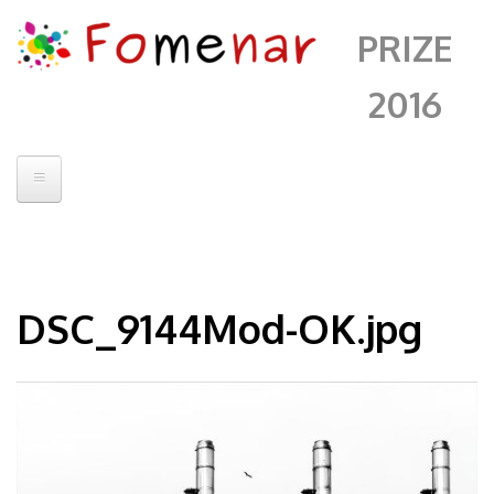
PRIZE
2016
Home
Contatto
DSC_9144Mod-OK.jpg
Jury
Artists
Fomenar
Alberto Sanchez
Andrii Chenko