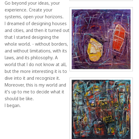
Go beyond your ideas, your
Acquaintance,
experience. Create your
systems, open your horizons.
50x50 cm,
I dreamed of designing houses
and cities, and then it turned out
oil/canvas, 2017
that I started designing the
whole world. - without borders,
and without limitations, with its
laws, and its philosophy. A
world that I do not know at all,
but the more interesting it is to
dive into it and recognize it.
Notes on fields,
Moreover, this is my world and
it's up to me to decide what it
50x50 cm,
should be like.
oil/canvas, 2017
I began.