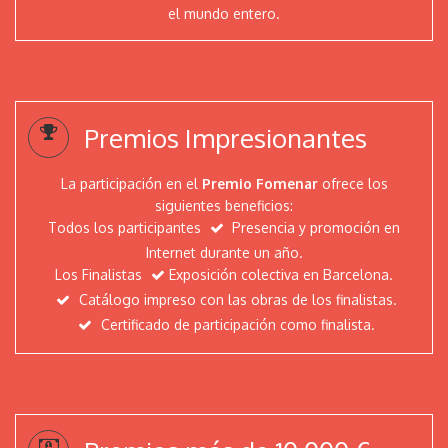
Jurado
el mundo entero.
Artists
Fomenar
Premios Impresionantes
Evgeniya Erokhina
Evelyne Frostl - artevefact
La participación en el
Premio Fomenar
ofrece los
Eugenia Shchukina
siguientes beneficios:
Dzmitryi Kashtalyan
Todos los participantes
Presencia y promoción en
Internet durante un año.
Dmitri Matkovsky
Los Finalistas
Exposición colectiva en Barcelona.
Ciro Di Fiore - Daniel
Catálogo impreso con las obras de los finalistas.
Christopher Ruane
Certificado de participación como finalista.
Art Golacki
Arianna Niero
ArenibyRasaco
Anneliese Di Vora