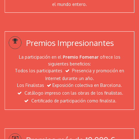
Jurado
el mundo entero.
Artists
Fomenar
Premios Impresionantes
Evgeniya Erokhina
Evelyne Frostl - artevefact
La participación en el
Premio Fomenar
ofrece los
Eugenia Shchukina
siguientes beneficios:
Dzmitryi Kashtalyan
Todos los participantes
Presencia y promoción en
Internet durante un año.
Dmitri Matkovsky
Los Finalistas
Exposición colectiva en Barcelona.
Ciro Di Fiore - Daniel
Catálogo impreso con las obras de los finalistas.
Christopher Ruane
Certificado de participación como finalista.
Art Golacki
Arianna Niero
ArenibyRasaco
Anneliese Di Vora