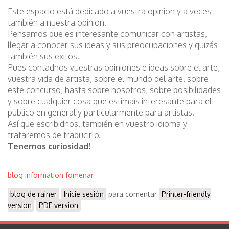
Este espacio está dedicado a vuestra opinion y a veces
Luca Andreoli
también a nuestra opinion.
Laura Alunni
Pensamos que es interesante comunicar con artistas,
Jessica A. McVicker
llegar a conocer sus ideas y sus preocupaciones y quizás
también sus exitos.
Ivan Iliev
Pues contadnos vuestras opiniones e ideas sobre el arte,
Ilia Kagan
vuestra vida de artista, sobre el mundo del arte, sobre
este concurso, hasta sobre nosotros, sobre posibilidades
Evgeny Yakovlev
y sobre cualquier cosa que estimaís interesante para el
público en general y particularmente para artistas.
Obras
Así que escribidnos, también en vuestro idioma y
trataremos de traducirlo.
Eventos
Tenemos curiosidad!
Finalists Finalistas 2017
blog
information
fomenar
Premio Fomenar 2017
Exposición Barcelona 2018
blog de rainer
Inicie sesión
para comentar
Printer-friendly
version
PDF version
Exposition Verona 2018