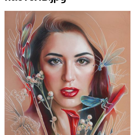
Luca Andreoli
Laura Alunni
Jessica A. McVicker
Ivan Iliev
Ilia Kagan
Evgeny Yakovlev
Obras
Eventos
Finalists Finalistas 2017
Premio Fomenar 2017
Exposición Barcelona 2018
Exposition Verona 2018