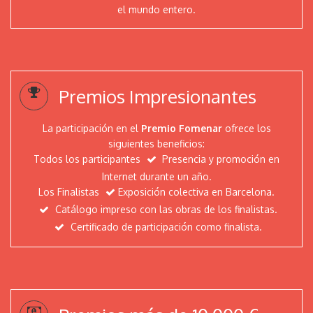
Jurado
el mundo entero.
Artists
Fomenar
Premios Impresionantes
Evgeniya Erokhina
Evelyne Frostl - artevefact
La participación en el
Premio Fomenar
ofrece los
Eugenia Shchukina
siguientes beneficios:
Dzmitryi Kashtalyan
Todos los participantes
Presencia y promoción en
Internet durante un año.
Dmitri Matkovsky
Los Finalistas
Exposición colectiva en Barcelona.
Ciro Di Fiore - Daniel
Catálogo impreso con las obras de los finalistas.
Christopher Ruane
Certificado de participación como finalista.
Art Golacki
Arianna Niero
ArenibyRasaco
Anneliese Di Vora