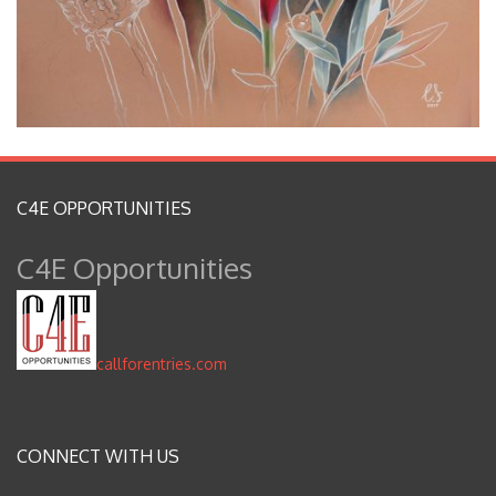
Blog
Contacto
Inglés
C4E OPPORTUNITIES
C4E Opportunities
callforentries.com
CONNECT WITH US