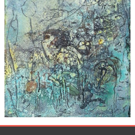
Luca Andreoli
Laura Alunni
Jessica A. McVicker
Ivan Iliev
Ilia Kagan
Evgeny Yakovlev
Obras
Eventos
Finalists Finalistas 2017
Premio Fomenar 2017
Exposición Barcelona 2018
Exposition Verona 2018