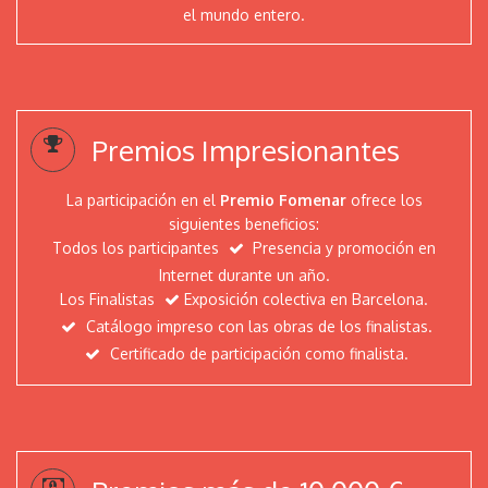
Jurado
el mundo entero.
Artists
Fomenar
Premios Impresionantes
Evgeniya Erokhina
Evelyne Frostl - artevefact
La participación en el
Premio Fomenar
ofrece los
Eugenia Shchukina
siguientes beneficios:
Dzmitryi Kashtalyan
Todos los participantes
Presencia y promoción en
Internet durante un año.
Dmitri Matkovsky
Los Finalistas
Exposición colectiva en Barcelona.
Ciro Di Fiore - Daniel
Catálogo impreso con las obras de los finalistas.
Christopher Ruane
Certificado de participación como finalista.
Art Golacki
Arianna Niero
ArenibyRasaco
Anneliese Di Vora